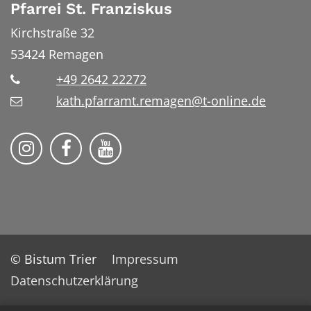
Pfarrei St. Franziskus
Kirchstraße 32
53424
Remagen
+49 2642 22272
kath.pfarramt.remagen@t-online.de
Pfarrei St. Franziskus Remagen auf
Pfarrei St. Franziskus Remag
© Bistum Trier
Impressum
Datenschutzerklärung