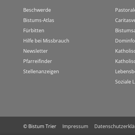
Beschwerde
Pastoral
Bistums-Atlas
Caritasv
Fürbitten
Bistumsa
Hilfe bei Missbrauch
Dominfo
Newsletter
Katholis
Pfarreifinder
Katholi
Stellenanzeigen
Lebensb
Soziale 
© Bistum Trier
Impressum
Datenschutzerkl