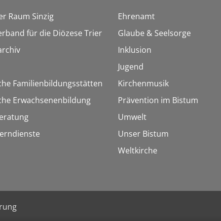
er Raum Sinzig
Ehrenamt
erband für die Diözese Trier
Glaube & Seelsorge
rchiv
Inklusion
Jugend
che Familienbildungsstätten
Kirchenmusik
sche Erwachsenenbildung
Prävention im Bistum
eratung
Umwelt
Lerndienste
Unser Bistum
Weltkirche
ärung