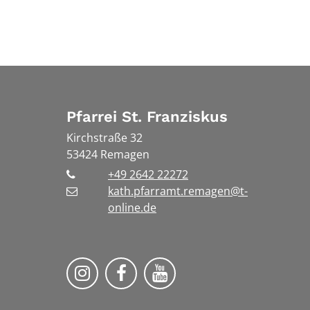
Pfarrei St. Franziskus
Kirchstraße 32
53424
Remagen
+49 2642 22272
kath.pfarramt.remagen@t-
online.de
Pfarrei St. Franziskus Rem
Pfarrei St. Franzisk