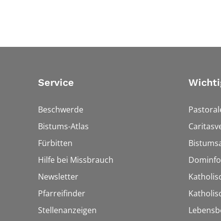
Service
Wichti
Beschwerde
Pastoral
Bistums-Atlas
Caritasv
Fürbitten
Bistumsa
Hilfe bei Missbrauch
Dominfo
Newsletter
Katholis
Pfarreifinder
Katholi
Stellenanzeigen
Lebensb