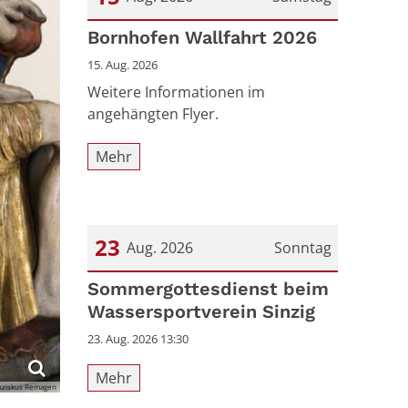
Datum: 15. August 2026
Bornhofen Wallfahrt 2026
15. Aug. 2026
Weitere Informationen im
angehängten Flyer.
Mehr
23
Aug. 2026
Sonntag
Datum: 23. August 2026
Sommergottesdienst beim
Wassersportverein Sinzig
23. Aug. 2026 13:30
Mehr
ranziskus Remagen