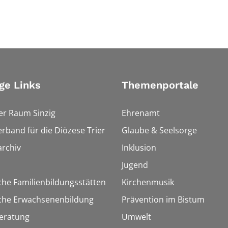
ge Links
Themenportale
er Raum Sinzig
Ehrenamt
erband für die Diözese Trier
Glaube & Seelsorge
rchiv
Inklusion
Jugend
che Familienbildungsstätten
Kirchenmusik
sche Erwachsenenbildung
Prävention im Bistum
eratung
Umwelt