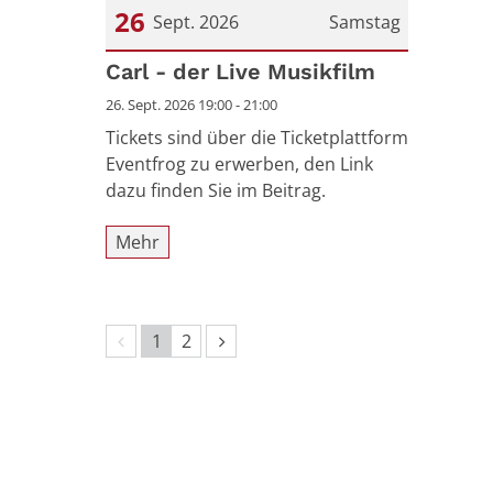
26
Sept. 2026
Samstag
Datum: 26. September 2026
Carl - der Live Musikfilm
26. Sept. 2026 19:00 - 21:00
Tickets sind über die Ticketplattform
Eventfrog zu erwerben, den Link
dazu finden Sie im Beitrag.
Mehr
Vorherige Seite
Nächste Seite
1
2