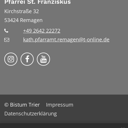
Pfarrei St. Franziskus
Kirchstraße 32
53424
Remagen
+49 2642 22272
kath.pfarramt.remagen@t-online.de
Pfarrei St. Franziskus Remagen auf
Pfarrei St. Franziskus Remag
© Bistum Trier
Impressum
Datenschutzerklärung