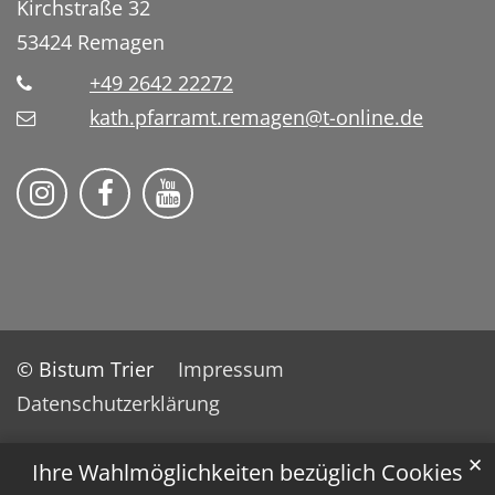
Kirchstraße 32
53424
Remagen
+49 2642 22272
kath.pfarramt.remagen@t-online.de
Pfarrei St. Franziskus Remagen auf
Pfarrei St. Franziskus Remag
© Bistum Trier
Impressum
Datenschutzerklärung
✕
Ihre Wahlmöglichkeiten bezüglich Cookies