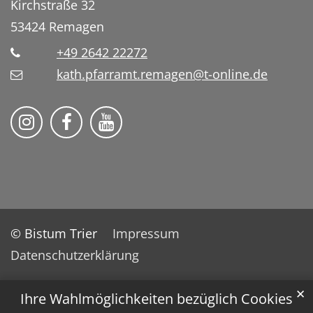
Kirchstraße 32
53424
Remagen
+49 2642 22272
kath.pfarramt.remagen@t-online.de
Pfarrei St. Franziskus Remagen auf
Pfarrei St. Franziskus Remag
© Bistum Trier
Impressum
Datenschutzerklärung
✕
Ihre Wahlmöglichkeiten bezüglich Cookies